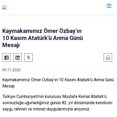
Artvin
Kaymakamımız Ömer Özbay’ın
10 Kasım Atatürk'ü Anma Günü
Ardanuç
Mesajı
Arhavi
Borçka
Hopa
09.11.2020
Murgul
Kaymakamımız Ömer Özbay’ın 10 Kasım Atatürk'ü Anma Günü
Şavşat
Mesajı
Yusufeli
Türkiye Cumhuriyeti’nin kurucusu Mustafa Kemal Atatürk’ü
Kemalpaşa
sonsuzluğa uğurladığımız günün 82. yıl dönümünde kendisini
saygı, rahmet ve minnet duygularımızla anıyoruz.