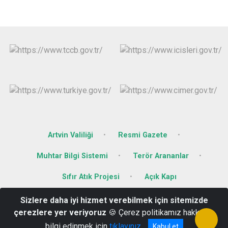
Artvin Valiliği
Resmi Gazete
Muhtar Bilgi Sistemi
Terör Arananlar
Sıfır Atık Projesi
Açık Kapı
Sizlere daha iyi hizmet verebilmek için sitemizde
Hükümet Konağı Hükümet Cad. No.1/1 Ardanuç / Artvin / Türkiye
çerezlere yer veriyoruz
🍪 Çerez politikamız hakkında
0(466) 611 20 06
bilgi edinmek için
tıklayınız
Kabul et