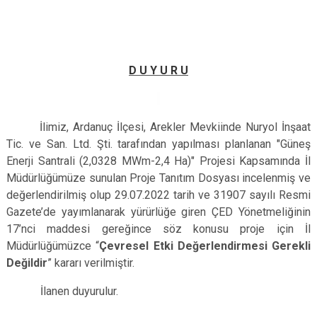
D U Y U R U
İlimiz, Ardanuç İlçesi, Arekler Mevkiinde
Nuryol İnşaat
Tic. ve San. Ltd. Şti. tarafından yapılması planlanan "Güneş
Enerji Santrali (2,0328 MWm-2,4 Ha)" Projesi Kapsamında
İl
Müdürlüğümüze sunulan Proje Tanıtım Dosyası incelenmiş ve
değerlendirilmiş olup 29.07.2022 tarih ve 31907 sayılı Resmi
Gazete’de yayımlanarak yürürlüğe giren ÇED Yönetmeliğinin
17’nci maddesi gereğince söz konusu proje için İl
Müdürlüğümüzce “
Çevresel Etki Değerlendirmesi Gerekli
Değildir
” kararı verilmiştir.
İlanen duyurulur.