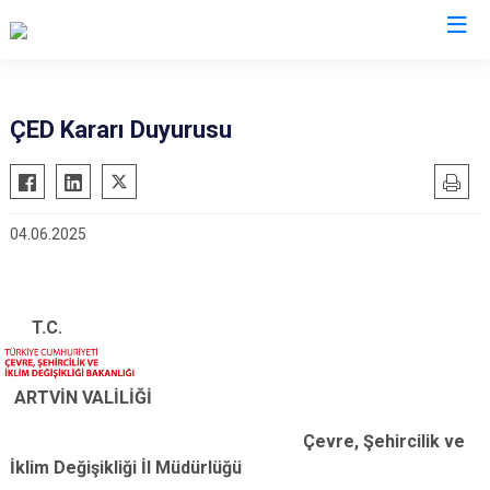
Artvin
ÇED Kararı Duyurusu
Ardanuç
Arhavi
04.06.2025
Borçka
Hopa
Murgul
T.C.
Şavşat
Yusufeli
ARTVİN VALİLİĞİ
Kemalpaşa
Çevre, Şehircilik ve
İklim Değişikliği İl Müdürlüğü