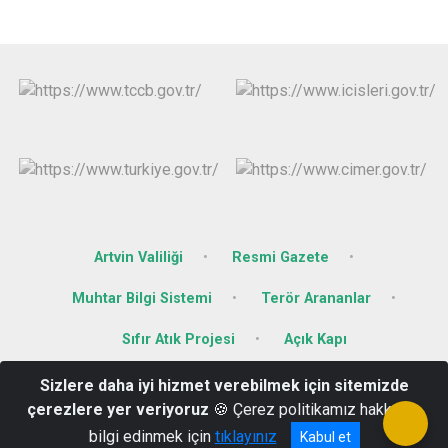
Artvin Valiliği
Resmi Gazete
Muhtar Bilgi Sistemi
Terör Arananlar
Sıfır Atık Projesi
Açık Kapı
Sizlere daha iyi hizmet verebilmek için sitemizde
Hükümet Konağı Hükümet Cad. No.1/1 Ardanuç / Artvin / Türkiye
çerezlere yer veriyoruz
🍪 Çerez politikamız hakkında
0(466) 611 20 06
bilgi edinmek için
tıklayınız
Kabul et