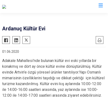
Artvin
Ardanuç Kültür Evi
Ardanuç
Arhavi
01.06.2020
Borçka
Hopa
Adakale Mahallesi'nde bulunan kültür evi eski yıllarda bir
konakmış ve dört ay önce kültür evine dönüştürülmüş. Kültür
Murgul
evinde Artvin'e özgü yöresel ürünler tanıtılıyor.Yapı Osmanlı
Şavşat
mimarisinin özelliklerini taşıdığı ve dikkat çektiği için kültürel
Yusufeli
turizme kazandırılmış. Kültür evini kış aylarında 10:00-12:00
ile 14:00-16:00 saatleri arasında, yaz aylarında ise 10:00-
Kemalpaşa
12:00 ile 14:00-17:00 saatleri arasında ziyaret edebilirsiniz.